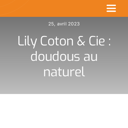
Passer
Toggl
au
contenu
Naviga
25, avril 2023
Accueil
Lily Coton & Cie :
Commerçants en v
doudous au
Made in CDK
naturel
Actualités
Rechercher
: