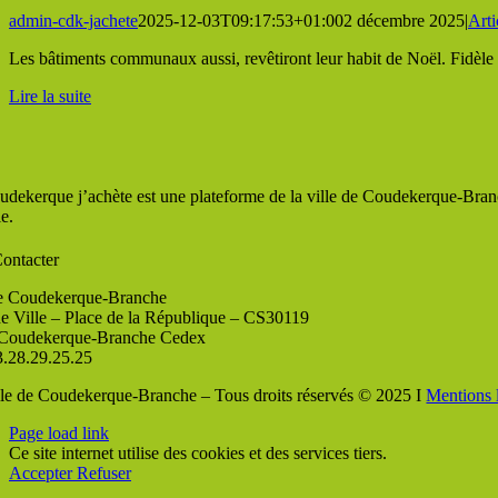
admin-cdk-jachete
2025-12-03T09:17:53+01:00
2 décembre 2025
|
Arti
Les bâtiments communaux aussi, revêtiront leur habit de Noël. Fidèle 
Lire la suite
udekerque j’achète est une plateforme de la ville de Coudekerque-Branc
le.
ontacter
de Coudekerque-Branche
de Ville – Place de la République – CS30119
Coudekerque-Branche Cedex
3.28.29.25.25
lle de Coudekerque-Branche – Tous droits réservés © 2025 I
Mentions 
Page load link
Ce site internet utilise des cookies et des services tiers.
Accepter
Refuser
Aller