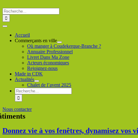
Passer
au
Rechercher
contenu
:
Toggle
Navigation
Accueil
Commerçants en ville
Où manger à Coudekerque-Branche ?
Annuaire Professionnel
Livret Dans Ma Zone
Acteurs économiques
Rejoignez-nous
Made in CDK
Actualités
Chalet de l’avent 2025
Rechercher
:
Nous contacter
âtiments
Donnez vie à vos fenêtres, dynamisez vos vit