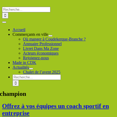
Passer
au
Rechercher
contenu
:
Toggle
Navigation
Accueil
Commerçants en ville
Où manger à Coudekerque-Branche ?
Annuaire Professionnel
Livret Dans Ma Zone
Acteurs économiques
Rejoignez-nous
Made in CDK
Actualités
Chalet de l’avent 2025
Rechercher
:
champion
Offrez à vos équipes un coach sportif en
entreprise