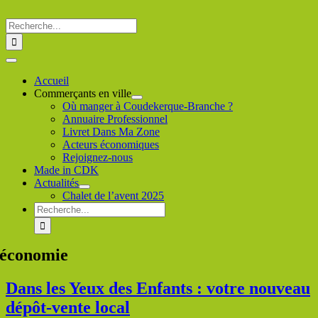
Passer
au
Rechercher
contenu
:
Toggle
Navigation
Accueil
Commerçants en ville
Où manger à Coudekerque-Branche ?
Annuaire Professionnel
Livret Dans Ma Zone
Acteurs économiques
Rejoignez-nous
Made in CDK
Actualités
Chalet de l’avent 2025
Rechercher
:
économie
Dans les Yeux des Enfants : votre nouveau
dépôt-vente local