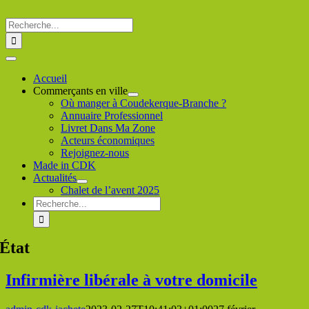
Passer
au
Rechercher
contenu
:
Toggle
Navigation
Accueil
Commerçants en ville
Où manger à Coudekerque-Branche ?
Annuaire Professionnel
Livret Dans Ma Zone
Acteurs économiques
Rejoignez-nous
Made in CDK
Actualités
Chalet de l’avent 2025
Rechercher
:
État
Infirmière libérale à votre domicile