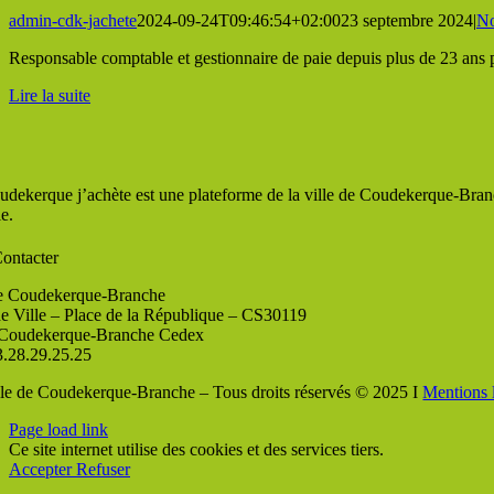
admin-cdk-jachete
2024-09-24T09:46:54+02:00
23 septembre 2024
|
No
Responsable comptable et gestionnaire de paie depuis plus de 23 ans 
Lire la suite
udekerque j’achète est une plateforme de la ville de Coudekerque-Branc
le.
ontacter
de Coudekerque-Branche
de Ville – Place de la République – CS30119
Coudekerque-Branche Cedex
3.28.29.25.25
lle de Coudekerque-Branche – Tous droits réservés © 2025 I
Mentions 
Page load link
Ce site internet utilise des cookies et des services tiers.
Accepter
Refuser
Aller