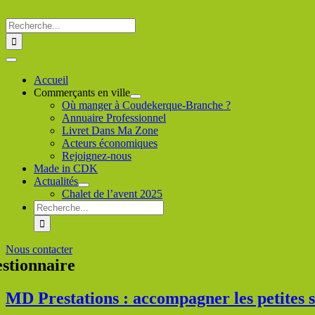
Passer
au
Rechercher
contenu
:
Toggle
Navigation
Accueil
Commerçants en ville
Où manger à Coudekerque-Branche ?
Annuaire Professionnel
Livret Dans Ma Zone
Acteurs économiques
Rejoignez-nous
Made in CDK
Actualités
Chalet de l’avent 2025
Rechercher
:
Nous contacter
estionnaire
MD Prestations : accompagner les petites s