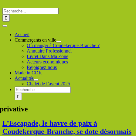
Passer
au
Rechercher
contenu
:
Toggle
Navigation
Accueil
Commerçants en ville
Où manger à Coudekerque-Branche ?
Annuaire Professionnel
Livret Dans Ma Zone
Acteurs économiques
Rejoignez-nous
Made in CDK
Actualités
Chalet de l’avent 2025
Rechercher
:
privative
L’Escapade, le havre de paix à
Coudekerque-Branche, se dote désormais