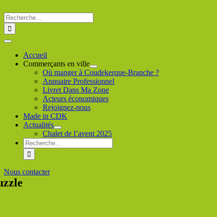
Passer
au
Rechercher
contenu
:
Toggle
Navigation
Accueil
Commerçants en ville
Où manger à Coudekerque-Branche ?
Annuaire Professionnel
Livret Dans Ma Zone
Acteurs économiques
Rejoignez-nous
Made in CDK
Actualités
Chalet de l’avent 2025
Rechercher
:
Nous contacter
uzzle