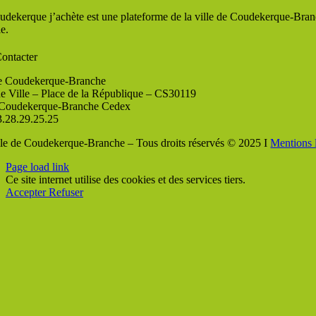
udekerque j’achète est une plateforme de la ville de Coudekerque-Branc
le.
ontacter
de Coudekerque-Branche
de Ville – Place de la République – CS30119
Coudekerque-Branche Cedex
3.28.29.25.25
lle de Coudekerque-Branche – Tous droits réservés © 2025 I
Mentions 
Page load link
Ce site internet utilise des cookies et des services tiers.
Accepter
Refuser
Aller
en
haut