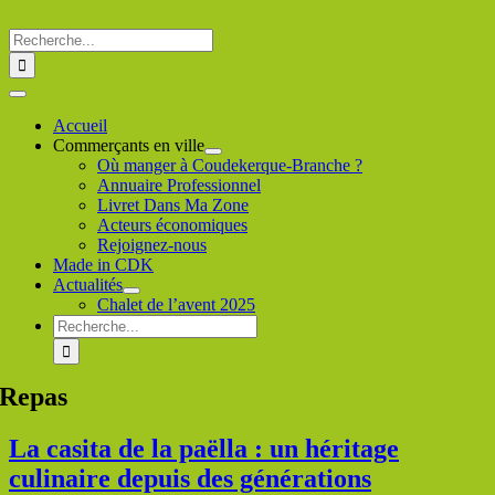
Passer
au
Rechercher
contenu
:
Toggle
Navigation
Accueil
Commerçants en ville
Où manger à Coudekerque-Branche ?
Annuaire Professionnel
Livret Dans Ma Zone
Acteurs économiques
Rejoignez-nous
Made in CDK
Actualités
Chalet de l’avent 2025
Rechercher
:
Repas
La casita de la paëlla : un héritage
culinaire depuis des générations