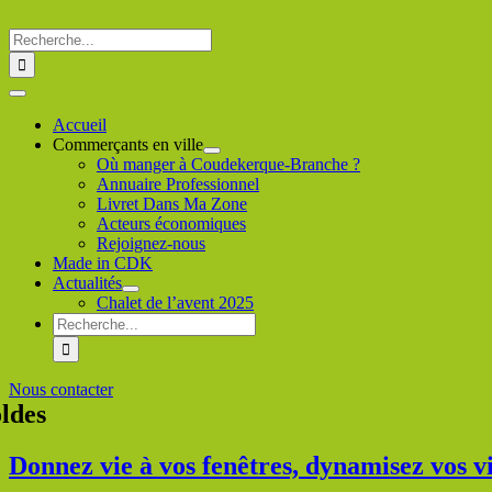
Passer
au
Rechercher
contenu
:
Toggle
Navigation
Accueil
Commerçants en ville
Où manger à Coudekerque-Branche ?
Annuaire Professionnel
Livret Dans Ma Zone
Acteurs économiques
Rejoignez-nous
Made in CDK
Actualités
Chalet de l’avent 2025
Rechercher
:
Nous contacter
oldes
Donnez vie à vos fenêtres, dynamisez vos vit