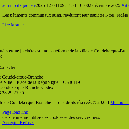
admin-cdk-jachete
2025-12-03T09:17:53+01:00
2 décembre 2025
|
Arti
Les bâtiments communaux aussi, revêtiront leur habit de Noël. Fidèle 
Lire la suite
udekerque j’achète est une plateforme de la ville de Coudekerque-Branc
le.
ontacter
de Coudekerque-Branche
de Ville – Place de la République – CS30119
Coudekerque-Branche Cedex
3.28.29.25.25
lle de Coudekerque-Branche – Tous droits réservés © 2025 I
Mentions 
Page load link
Ce site internet utilise des cookies et des services tiers.
Accepter
Refuser
Aller