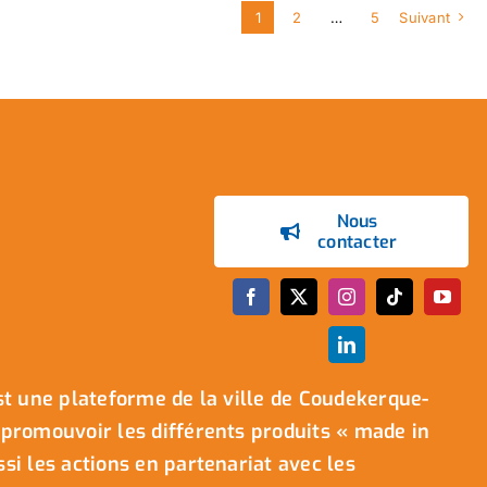
1
2
…
5
Suivant
Nous
contacter
t une plateforme de la ville de Coudekerque-
promouvoir les différents produits « made in
i les actions en partenariat avec les