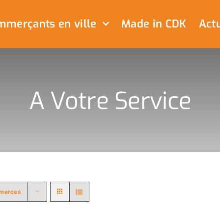
merçants en ville
Made in CDK
Actu
A Votre Service
merces