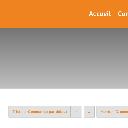
Passer
au
Accueil
Com
contenu
Trier par
Commande par défaut
Montrer
12 com