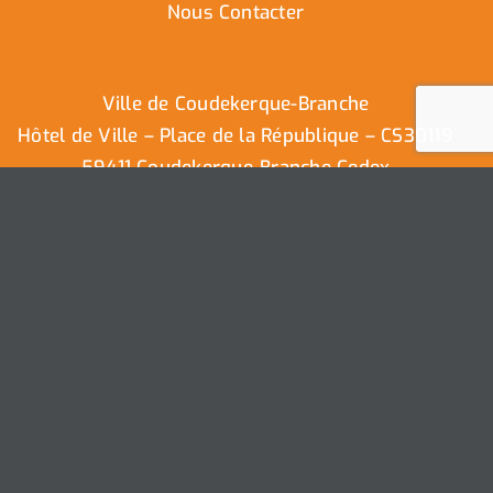
Nous Contacter
Ville de Coudekerque-Branche
Hôtel de Ville – Place de la République – CS30119
59411 Coudekerque-Branche Cedex
Tél : 03.28.29.25.25
Nous contacter
Ville de Coudekerque-Branche – Tous droits réservés ©
2025 I
Mentions légales
I
Protection vie privée