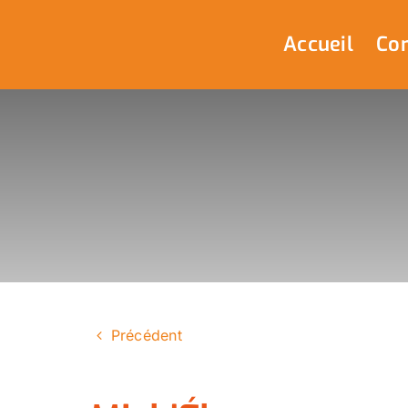
Passer
au
Accueil
Com
contenu
Précédent