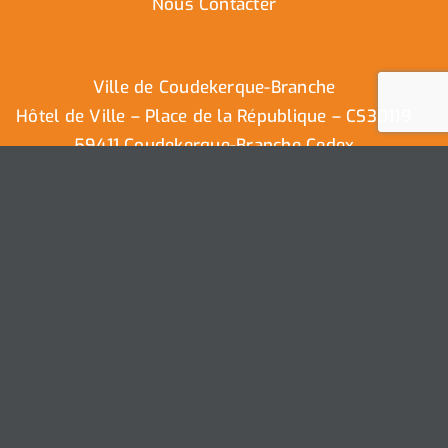
Nous Contacter
Ville de Coudekerque-Branche
Hôtel de Ville – Place de la République – CS30119
59411 Coudekerque-Branche Cedex
Tél : 03.28.29.25.25
Nous contacter
Ville de Coudekerque-Branche – Tous droits réservés ©
2025 I
Mentions légales
I
Protection vie privée