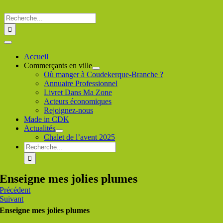
Passer
au
Rechercher
contenu
:
Toggle
Navigation
Accueil
Commerçants en ville
Où manger à Coudekerque-Branche ?
Annuaire Professionnel
Livret Dans Ma Zone
Acteurs économiques
Rejoignez-nous
Made in CDK
Actualités
Chalet de l’avent 2025
Rechercher
:
Enseigne mes jolies plumes
Précédent
Suivant
Enseigne mes jolies plumes