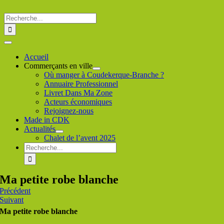
Passer
au
Rechercher
contenu
:
Toggle
Navigation
Accueil
Commerçants en ville
Où manger à Coudekerque-Branche ?
Annuaire Professionnel
Livret Dans Ma Zone
Acteurs économiques
Rejoignez-nous
Made in CDK
Actualités
Chalet de l’avent 2025
Rechercher
:
Ma petite robe blanche
Précédent
Suivant
Ma petite robe blanche