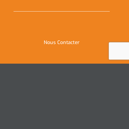
Nous Contacter
Ville de Coudekerque-Branche
Hôtel de Ville – Place de la République – CS30119
59411 Coudekerque-Branche Cedex
Tél : 03.28.29.25.25
Nous contacter