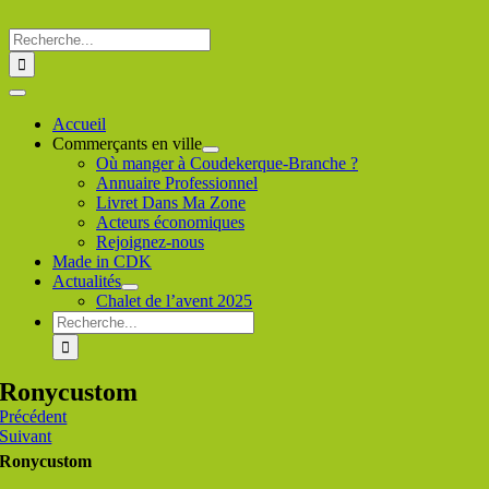
Passer
au
Rechercher
contenu
:
Toggle
Navigation
Accueil
Commerçants en ville
Où manger à Coudekerque-Branche ?
Annuaire Professionnel
Livret Dans Ma Zone
Acteurs économiques
Rejoignez-nous
Made in CDK
Actualités
Chalet de l’avent 2025
Rechercher
:
Ronycustom
Précédent
Suivant
Ronycustom