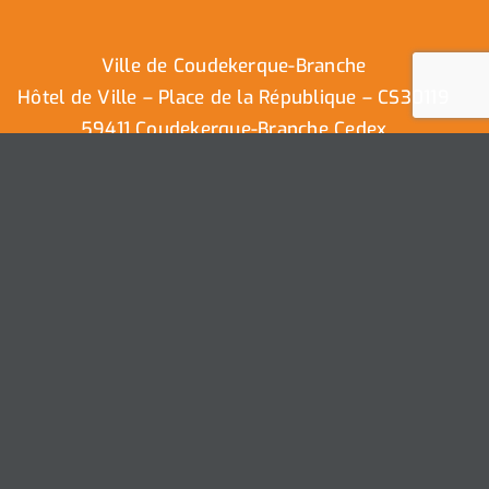
Ville de Coudekerque-Branche
Hôtel de Ville – Place de la République – CS30119
59411 Coudekerque-Branche Cedex
Tél : 03.28.29.25.25
Nous contacter
Ville de Coudekerque-Branche – Tous droits réservés ©
2025 I
Mentions légales
I
Protection vie privée