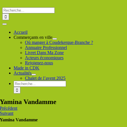
Passer
au
Rechercher
contenu
:
Toggle
Navigation
Accueil
Commerçants en ville
Où manger à Coudekerque-Branche ?
Annuaire Professionnel
Livret Dans Ma Zone
Acteurs économiques
Rejoignez-nous
Made in CDK
Actualités
Chalet de l’avent 2025
Rechercher
:
Yamina Vandamme
Précédent
Suivant
Yamina Vandamme