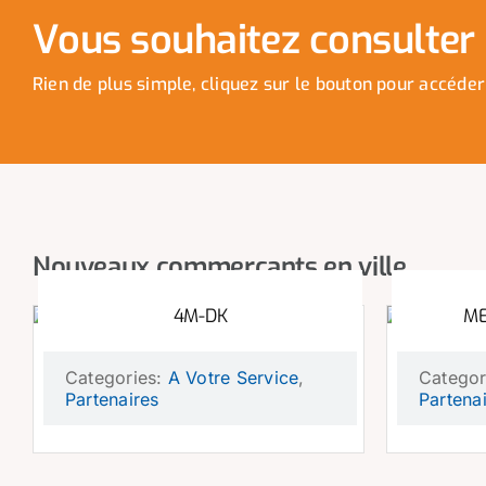
Vous souhaitez consulter n
Rien de plus simple, cliquez sur le bouton pour accéder
Nouveaux commerçants en ville
4M-DK
ME
Categories:
A Votre Service
,
Categor
Partenaires
Partena