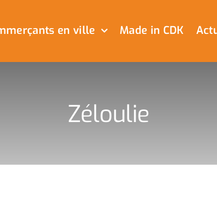
merçants en ville
Made in CDK
Actu
Zéloulie