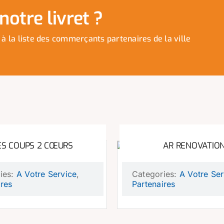
otre livret ?
 à la liste des commerçants partenaires de la ville
S COUPS 2 CŒURS
AR RENOVATIO
ies:
A Votre Service
,
Categories:
A Votre Ser
ires
Partenaires