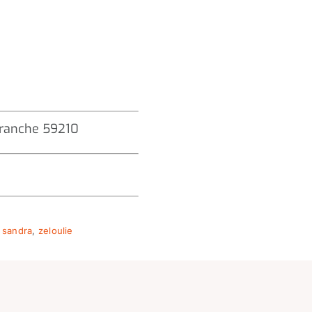
-Branche 59210
,
sandra
,
zeloulie