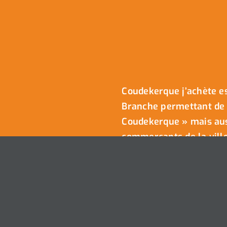
Coudekerque j’achète es
Branche permettant de 
Coudekerque » mais auss
commerçants de la ville