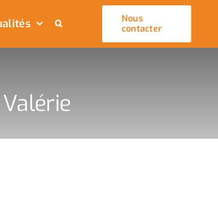
Nous
alités
contacter
 Valérie