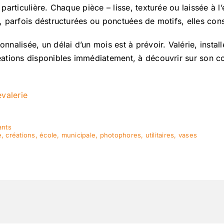
rticulière. Chaque pièce – lisse, texturée ou laissée à l’é
parfois déstructurées ou ponctuées de motifs, elles conse
nalisée, un délai d’un mois est à prévoir. Valérie, inst
ations disponibles immédiatement, à découvrir sur son c
valerie
nts
e
,
créations
,
école
,
municipale
,
photophores
,
utilitaires
,
vases