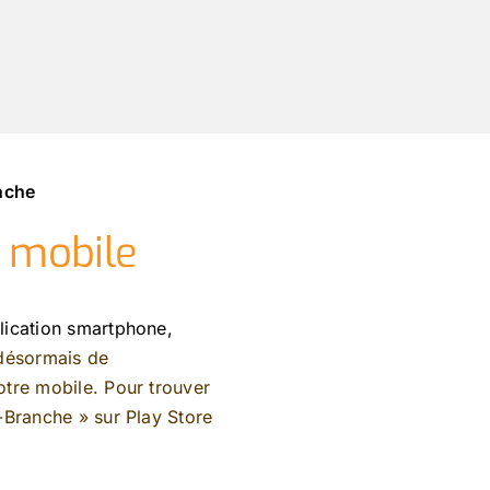
anche
n mobile
lication smartphone,
 désormais de
tre mobile. Pour trouver
e-Branche »
sur
Play Store