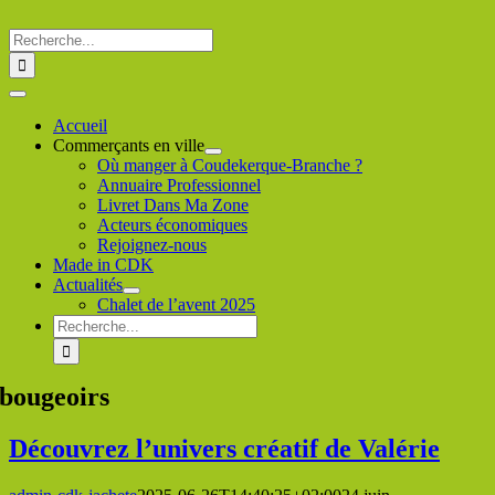
Passer
au
Rechercher
contenu
:
Toggle
Navigation
Accueil
Commerçants en ville
Où manger à Coudekerque-Branche ?
Annuaire Professionnel
Livret Dans Ma Zone
Acteurs économiques
Rejoignez-nous
Made in CDK
Actualités
Chalet de l’avent 2025
Rechercher
:
bougeoirs
Découvrez l’univers créatif de Valérie