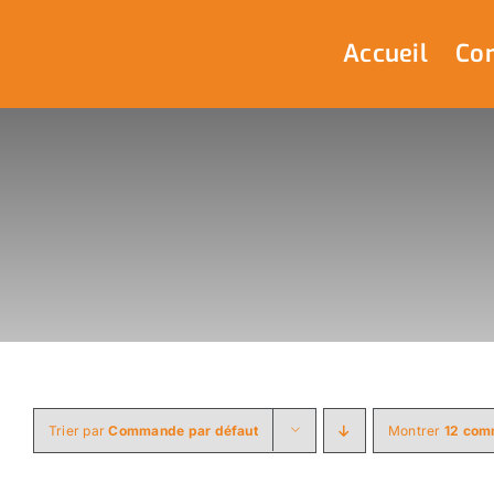
Passer
au
Accueil
Com
contenu
Trier par
Commande par défaut
Montrer
12 com