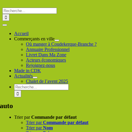
Passer
au
Rechercher
contenu
:
Toggle
Navigation
Accueil
Commerçants en ville
Où manger à Coudekerque-Branche ?
Annuaire Professionnel
Livret Dans Ma Zone
Acteurs économiques
Rejoignez-nous
Made in CDK
Actualités
Chalet de l’avent 2025
Rechercher
:
auto
Trier par
Commande par défaut
Trier par
Commande par défaut
Trier par
Nom