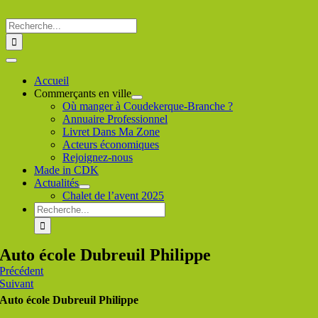
Passer
au
Rechercher
contenu
:
Toggle
Navigation
Accueil
Commerçants en ville
Où manger à Coudekerque-Branche ?
Annuaire Professionnel
Livret Dans Ma Zone
Acteurs économiques
Rejoignez-nous
Made in CDK
Actualités
Chalet de l’avent 2025
Rechercher
:
Auto école Dubreuil Philippe
Précédent
Suivant
Auto école Dubreuil Philippe