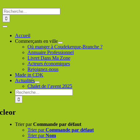
Passer
au
Rechercher
contenu
:
Toggle
Navigation
Accueil
Commerçants en ville
Où manger à Coudekerque-Branche ?
Annuaire Professionnel
Livret Dans Ma Zone
Acteurs économiques
Rejoignez-nous
Made in CDK
Actualités
Chalet de l’avent 2025
Rechercher
:
cleor
Trier par
Commande par défaut
Trier par
Commande par défaut
Trier par
Nom