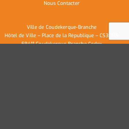
Nous Contacter
Ville de Coudekerque-Branche
Hôtel de Ville – Place de la République – CS30119
59411 Coudekerque-Branche Cedex
Tél : 03.28.29.25.25
Nous contacter
Ville de Coudekerque-Branche – Tous droits réservés ©
2025 I
Mentions légales
I
Protection vie privée