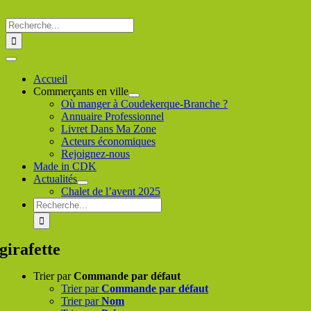
Passer
au
Rechercher
contenu
:
Toggle
Navigation
Accueil
Commerçants en ville
Où manger à Coudekerque-Branche ?
Annuaire Professionnel
Livret Dans Ma Zone
Acteurs économiques
Rejoignez-nous
Made in CDK
Actualités
Chalet de l’avent 2025
Rechercher
:
girafette
Trier par
Commande par défaut
Trier par
Commande par défaut
Trier par
Nom