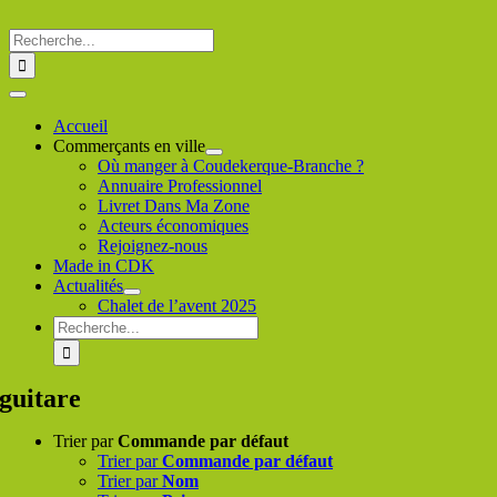
Passer
au
Rechercher
contenu
:
Toggle
Navigation
Accueil
Commerçants en ville
Où manger à Coudekerque-Branche ?
Annuaire Professionnel
Livret Dans Ma Zone
Acteurs économiques
Rejoignez-nous
Made in CDK
Actualités
Chalet de l’avent 2025
Rechercher
:
guitare
Trier par
Commande par défaut
Trier par
Commande par défaut
Trier par
Nom