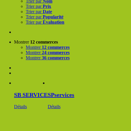
Trier par
Nom
Trier par
Prix
Trier par
Date
Trier par
Popularité
Trier par
Évaluation
Montrer
12 commerces
Montrer
12 commerces
Montrer
24 commerces
Montrer
36 commerces
SB SERVICE
SPservices
Détails
Détails