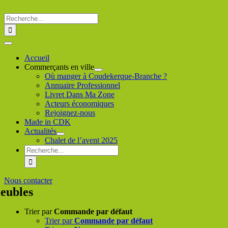
Passer
au
Rechercher
contenu
:
Toggle
Navigation
Accueil
Commerçants en ville
Où manger à Coudekerque-Branche ?
Annuaire Professionnel
Livret Dans Ma Zone
Acteurs économiques
Rejoignez-nous
Made in CDK
Actualités
Chalet de l’avent 2025
Rechercher
:
Nous contacter
eubles
Trier par
Commande par défaut
Trier par
Commande par défaut