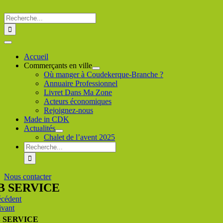
Passer
au
Rechercher
contenu
:
Toggle
Navigation
Accueil
Commerçants en ville
Où manger à Coudekerque-Branche ?
Annuaire Professionnel
Livret Dans Ma Zone
Acteurs économiques
Rejoignez-nous
Made in CDK
Actualités
Chalet de l’avent 2025
Rechercher
:
Nous contacter
B SERVICE
écédent
ivant
B SERVICE