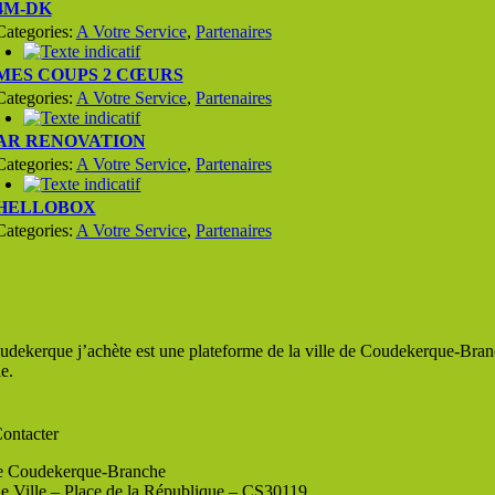
4M-DK
Categories:
A Votre Service
,
Partenaires
MES COUPS 2 CŒURS
Categories:
A Votre Service
,
Partenaires
AR RENOVATION
Categories:
A Votre Service
,
Partenaires
HELLOBOX
Categories:
A Votre Service
,
Partenaires
udekerque j’achète est une plateforme de la ville de Coudekerque-Branc
le.
ontacter
de Coudekerque-Branche
de Ville – Place de la République – CS30119