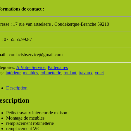
formations de contact :
resse : 17 rue van artselaere , Coudekerque-Branche 59210
l : 07.55.55.99.87
ail : contactsbservice@gmail.com
tegories:
A Votre Service
,
Partenaires
gs:
intérieur
,
meubles
,
robinetterie
,
roulant
,
travaux
,
volet
Description
escription
Petits travaux intérieur de maison
Montage de meubles
remplacement robinetterie
remplacement WC