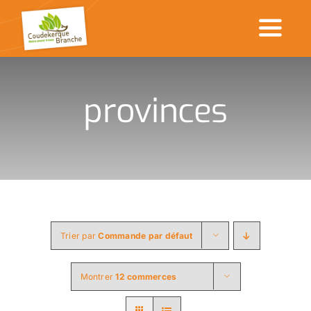
Passer
au
Toggl
contenu
Naviga
Accueil
provinces
Commerçants en ville
Made in CDK
Actualités
Rechercher
Trier par
Commande par défaut
:
Montrer
12 commerces