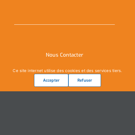
Nous Contacter
Ce site internet utilise des cookies et des services tiers.
Ville de Coudekerque-Branche
Accepter
Refuser
Hôtel de Ville – Place de la République – CS30119
59411 Coudekerque-Branche Cedex
Tél : 03.28.29.25.25
Nous contacter