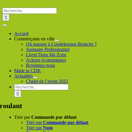
Passer
au
Rechercher
contenu
:
Toggle
Navigation
Accueil
Commerçants en ville
Où manger à Coudekerque-Branche ?
Annuaire Professionnel
Livret Dans Ma Zone
Acteurs économiques
Rejoignez-nous
Made in CDK
Actualités
Chalet de l’avent 2025
Rechercher
:
roulant
Trier par
Commande par défaut
Trier par
Commande par défaut
Trier par
Nom