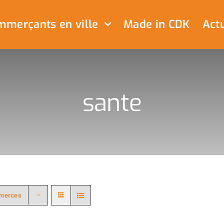
merçants en ville
Made in CDK
Actu
sante
merces