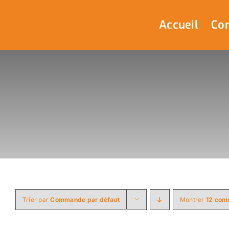
Passer
au
Accueil
Com
contenu
Trier par
Commande par défaut
Montrer
12 com