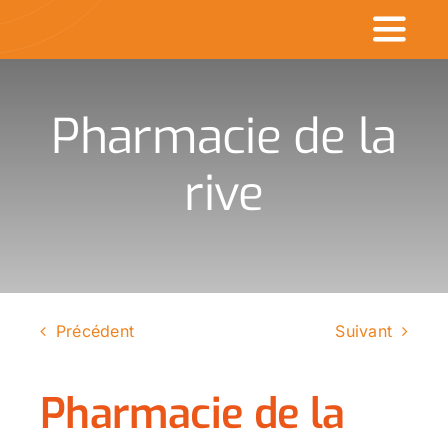
Passer
Toggl
au
contenu
Naviga
Accueil
Pharmacie de la
Commerçants en v
rive
Made in CDK
Actualités
Rechercher
Précédent
Suivant
:
Pharmacie de la