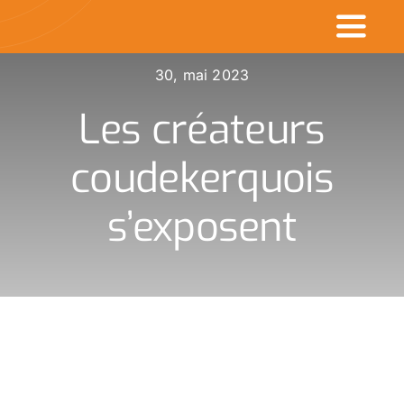
Passer
Toggl
au
contenu
Naviga
30, mai 2023
Accueil
Les créateurs
Commerçants en v
coudekerquois
Made in CDK
s’exposent
Actualités
Rechercher
: