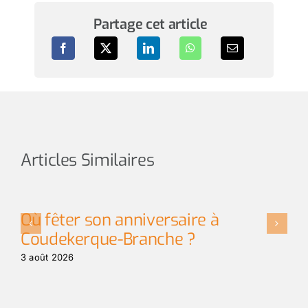
Partage cet article
Articles Similaires
Où fêter son anniversaire à
L
Coudekerque-Branche ?
t
3 août 2026
3 