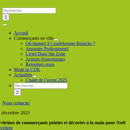
Passer
au
Rechercher
contenu
:
Toggle
Navigation
Accueil
Commerçants en ville
Où manger à Coudekerque-Branche ?
Annuaire Professionnel
Livret Dans Ma Zone
Acteurs économiques
Rejoignez-nous
Made in CDK
Actualités
Chalet de l’avent 2025
Rechercher
:
Nous contacter
, décembre 2023
 vitrines de commerçants peintes et décorées à la main pour Noël
écédent