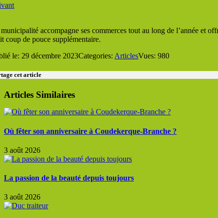
ivant
 municipalité accompagne ses commerces tout au long de l’année et offre 
tit coup de pouce supplémentaire.
blié le: 29 décembre 2023
Categories:
Articles
Vues: 980
tage cet article
Articles Similaires
Où fêter son anniversaire à Coudekerque-Branche ?
3 août 2026
La passion de la beauté depuis toujours
3 août 2026