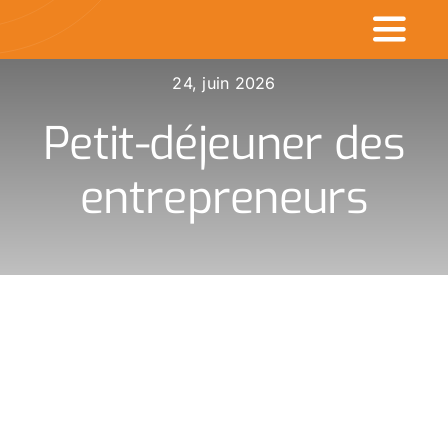
Passer
Toggl
au
contenu
Naviga
24, juin 2026
Accueil
Petit-déjeuner des
Commerçants en v
entrepreneurs
Made in CDK
Actualités
Rechercher
: