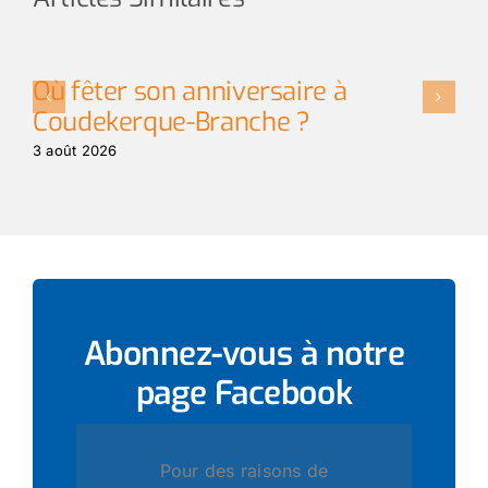
Où fêter son anniversaire à
L
Coudekerque-Branche ?
t
3 août 2026
3 
Abonnez-vous à notre
page
Facebook
Pour des raisons de