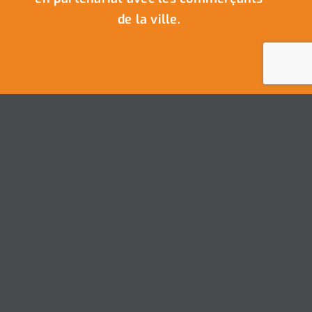
de la ville.
Nous Contacter
Ville de Coudekerque-Branche
Hôtel de Ville – Place de la République – CS30119
59411 Coudekerque-Branche Cedex