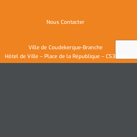
Nous Contacter
Ville de Coudekerque-Branche
Hôtel de Ville – Place de la République – CS30119
59411 Coudekerque-Branche Cedex
Tél : 03.28.29.25.25
Nous contacter
Ville de Coudekerque-Branche – Tous droits réservés ©
2025 I
Mentions légales
I
Protection vie privée