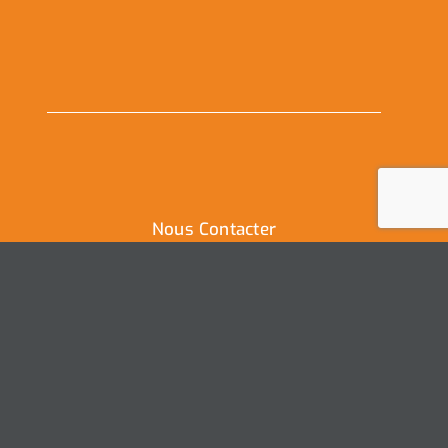
Nous Contacter
Ville de Coudekerque-Branche
Hôtel de Ville – Place de la République – CS30119
59411 Coudekerque-Branche Cedex
Tél : 03.28.29.25.25