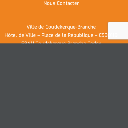
Nous Contacter
Ville de Coudekerque-Branche
Hôtel de Ville – Place de la République – CS30119
59411 Coudekerque-Branche Cedex
Tél : 03.28.29.25.25
Nous contacter
Ville de Coudekerque-Branche – Tous droits réservés ©
2025 I
Mentions légales
I
Protection vie privée