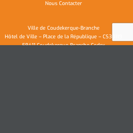
Nous Contacter
Ville de Coudekerque-Branche
Hôtel de Ville – Place de la République – CS30119
59411 Coudekerque-Branche Cedex
Tél : 03.28.29.25.25
Nous contacter
Ville de Coudekerque-Branche – Tous droits réservés ©
2025 I
Mentions légales
I
Protection vie privée