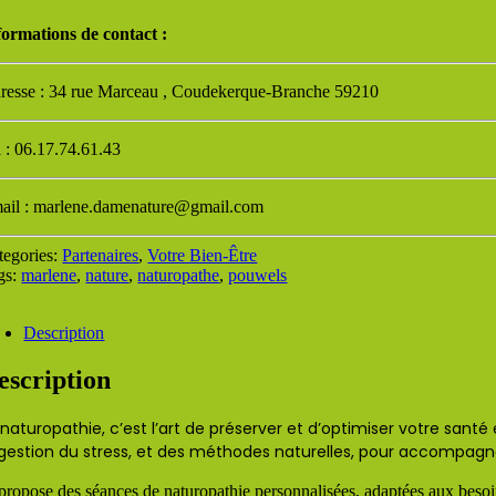
formations de contact :
resse : 34 rue Marceau , Coudekerque-Branche 59210
l : 06.17.74.61.43
ail : marlene.damenature@gmail.com
tegories:
Partenaires
,
Votre Bien-Être
gs:
marlene
,
nature
,
naturopathe
,
pouwels
Description
escription
 naturopathie, c’est l’art de préserver et d’optimiser votre sant
 gestion du stress, et des méthodes naturelles, pour accompagn
propose des séances de naturopathie personnalisées, adaptées aux besoins