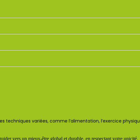
 des techniques variées, comme l’alimentation, l’exercice physiqu
guider vers un mieux-être global et durable, en respectant votre unicité.