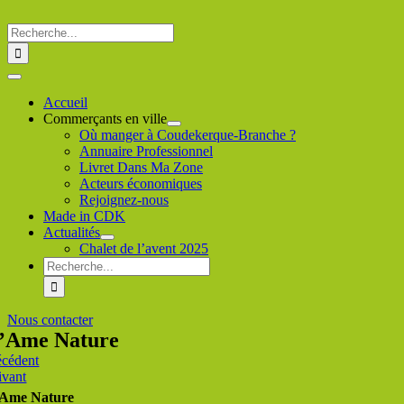
Passer
au
Rechercher
contenu
:
Toggle
Navigation
Accueil
Commerçants en ville
Où manger à Coudekerque-Branche ?
Annuaire Professionnel
Livret Dans Ma Zone
Acteurs économiques
Rejoignez-nous
Made in CDK
Actualités
Chalet de l’avent 2025
Rechercher
:
Nous contacter
’Ame Nature
écédent
ivant
Ame Nature