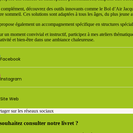
 complément, découvrez des outils innovants comme le Bol d’Air Jacquier, 
tre sommeil. Ces solutions sont adaptées à tous les âges, du plus jeune 
 propose également un accompagnement spécifique en structures spécialisé
r un moment convivial et instructif, participez à mes ateliers thématique
éativité et bien-être dans une ambiance chaleureuse.
Facebook
Instagram
Site Web
rtager sur les réseaux sociaux
souhaitez consulter notre livret ?