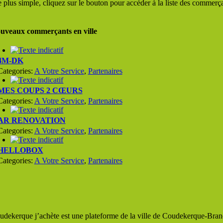
 plus simple, cliquez sur le bouton pour accéder à la liste des commerçan
uveaux commerçants en ville
4M-DK
Categories:
A Votre Service
,
Partenaires
MES COUPS 2 CŒURS
Categories:
A Votre Service
,
Partenaires
AR RENOVATION
Categories:
A Votre Service
,
Partenaires
HELLOBOX
Categories:
A Votre Service
,
Partenaires
udekerque j’achète est une plateforme de la ville de Coudekerque-Branc