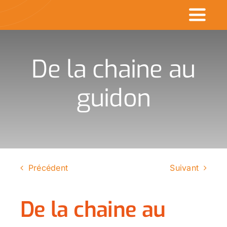
Passer
Toggl
au
contenu
Naviga
Accueil
De la chaine au
Commerçants en v
guidon
Made in CDK
Actualités
Rechercher
Précédent
Suivant
:
De la chaine au