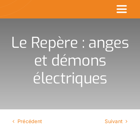
Passer
Toggl
au
contenu
Naviga
Accueil
Le Repère : anges
Commerçants en v
et démons
Made in CDK
électriques
Actualités
Rechercher
:
Précédent
Suivant