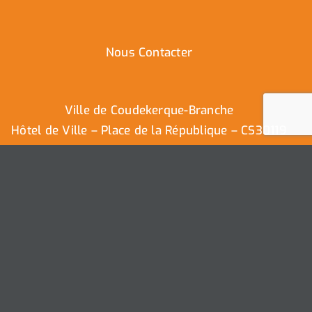
Nous Contacter
Ville de Coudekerque-Branche
Hôtel de Ville – Place de la République – CS30119
59411 Coudekerque-Branche Cedex
Tél : 03.28.29.25.25
Nous contacter
Ville de Coudekerque-Branche – Tous droits réservés ©
2025 I
Mentions légales
I
Protection vie privée