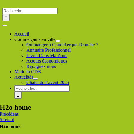
Passer
au
Rechercher
contenu
:
Toggle
Navigation
Accueil
Commerçants en ville
Où manger à Coudekerque-Branche ?
Annuaire Professionnel
Livret Dans Ma Zone
Acteurs économiques
Rejoignez-nous
Made in CDK
Actualités
Chalet de l’avent 2025
Rechercher
:
H2o home
Précédent
Suivant
H2o home