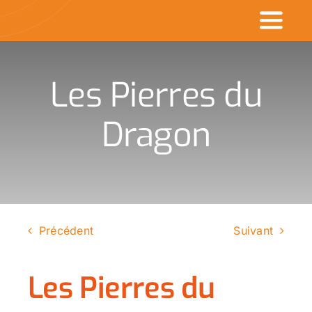
Passer
Toggl
au
contenu
Naviga
Accueil
Les Pierres du
Commerçants en v
Dragon
Made in CDK
Actualités
Rechercher
Précédent
Suivant
:
Les Pierres du