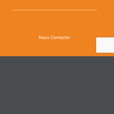
Nous Contacter
Ville de Coudekerque-Branche
Hôtel de Ville – Place de la République – CS30119
59411 Coudekerque-Branche Cedex
Tél : 03.28.29.25.25
Nous contacter