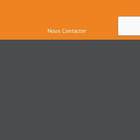
Nous Contacter
Ville de Coudekerque-Branche
Hôtel de Ville – Place de la République – CS30119
59411 Coudekerque-Branche Cedex
Tél : 03.28.29.25.25
Nous contacter
Ville de Coudekerque-Branche – Tous droits réservés ©