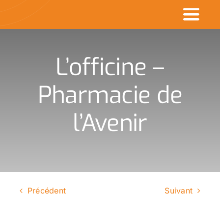
Passer
Toggl
au
contenu
Naviga
Accueil
L’officine –
Commerçants en v
Pharmacie de
Made in CDK
l’Avenir
Actualités
Rechercher
:
Précédent
Suivant